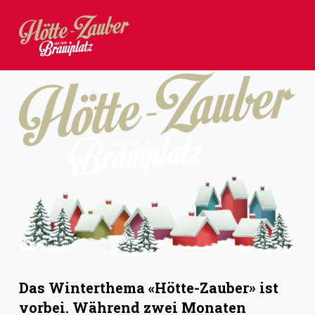
Z
u
m
I
n
h
a
l
t
s
p
r
i
Das Winterthema «Hötte-Zauber» ist
n
vorbei. Während zwei Monaten