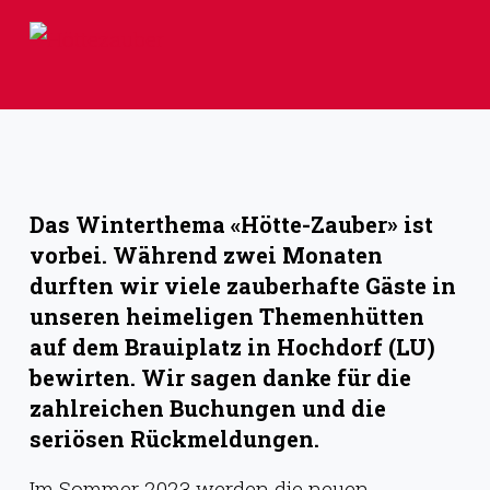
Z
u
m
I
n
h
Das Winterthema «Hötte-Zauber» ist
a
vorbei. Während zwei Monaten
l
durften wir viele zauberhafte Gäste in
t
unseren heimeligen Themenhütten
s
auf dem Brauiplatz in Hochdorf (LU)
p
bewirten. Wir sagen danke für die
r
zahlreichen Buchungen und die
i
seriösen Rückmeldungen.
n
Im Sommer 2023 werden die neuen