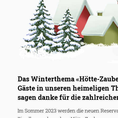
g
e
n
Das Winterthema «Hötte-Zauber
Gäste in unseren heimeligen T
sagen danke für die zahlreic
Im Sommer 2023 werden die neuen Reservati