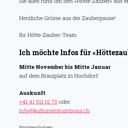
Sie alles rund um den «Hötte-Zauber» aus e
Herzliche Grüsse aus der Zauberpause!
Ihr Hötte-Zauber-Team
Ich möchte Infos für «Höttezau
Mitte November bis Mitte Januar
auf dem Brauiplatz in Hochdorf
Auskunft
+41 41 911 01 70
oder
info@kulturzentrumbraui.ch
Impressionen