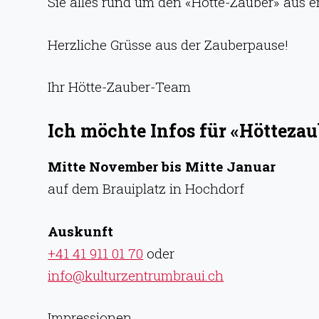
Sie alles rund um den «Hötte-Zauber» aus e
Herzliche Grüsse aus der Zauberpause!
Ihr Hötte-Zauber-Team
Ich möchte Infos für «Höttezau
Mitte November bis Mitte Januar
auf dem Brauiplatz in Hochdorf
Auskunft
+41 41 911 01 70
oder
info@kulturzentrumbraui.ch
Impressionen