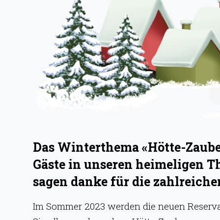
g
e
n
Das Winterthema «Hötte-Zauber
Gäste in unseren heimeligen T
sagen danke für die zahlreic
Im Sommer 2023 werden die neuen Reservati