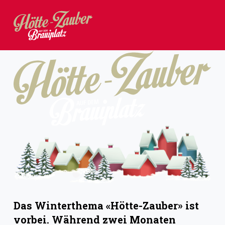
Z
u
m
I
n
h
a
l
t
s
p
r
i
Das Winterthema «Hötte-Zauber» ist
n
vorbei. Während zwei Monaten