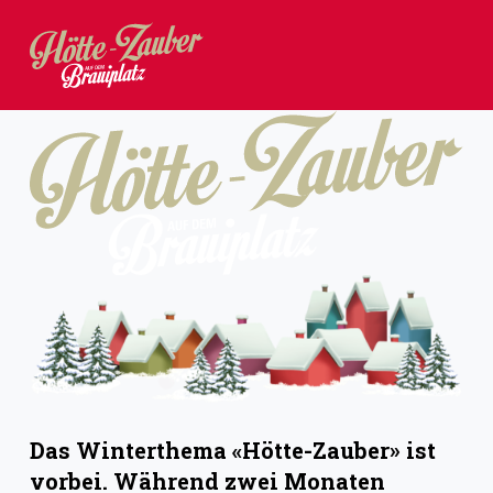
Z
u
m
I
n
h
a
l
t
s
p
r
i
Das Winterthema «Hötte-Zauber» ist
n
vorbei. Während zwei Monaten