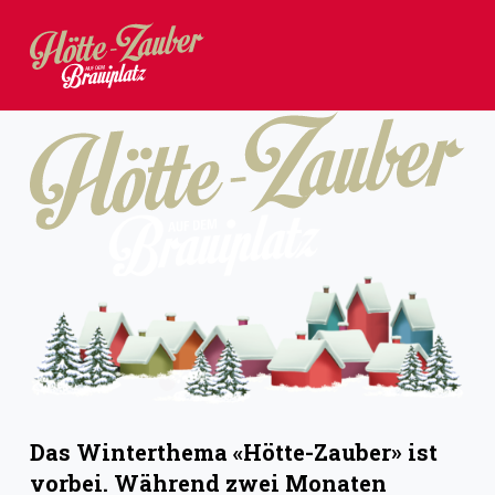
Z
u
m
I
n
h
a
l
t
s
p
r
i
Das Winterthema «Hötte-Zauber» ist
n
vorbei. Während zwei Monaten