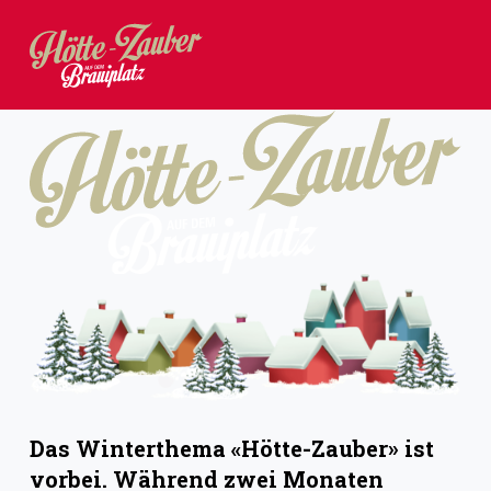
Z
u
m
I
n
h
a
l
t
s
p
r
i
Das Winterthema «Hötte-Zauber» ist
n
vorbei. Während zwei Monaten