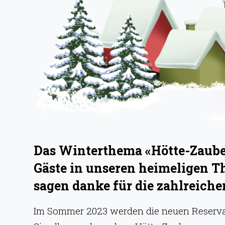
g
e
n
Das Winterthema «Hötte-Zauber
Gäste in unseren heimeligen T
sagen danke für die zahlreic
Im Sommer 2023 werden die neuen Reservati