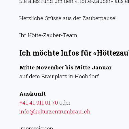
Sie alles rund um den «Hötte-Zauber» aus e
Herzliche Grüsse aus der Zauberpause!
Ihr Hötte-Zauber-Team
Ich möchte Infos für «Höttezau
Mitte November bis Mitte Januar
auf dem Brauiplatz in Hochdorf
Auskunft
+41 41 911 01 70
oder
info@kulturzentrumbraui.ch
Impressionen