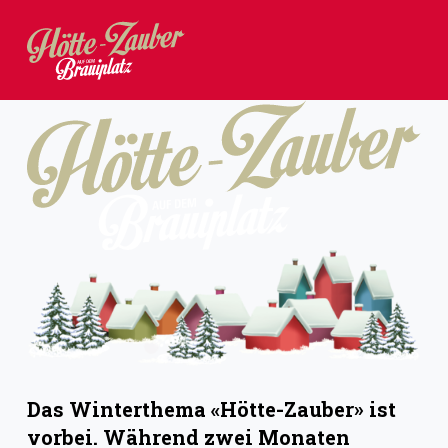
Z
u
m
I
n
h
a
l
t
s
p
r
i
Das Winterthema «Hötte-Zauber» ist
n
vorbei. Während zwei Monaten