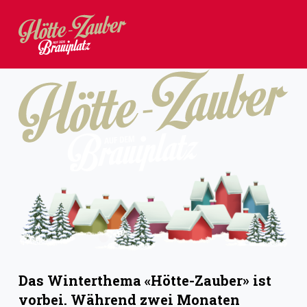
Z
u
m
I
n
h
a
l
t
s
p
r
i
Das Winterthema «Hötte-Zauber» ist
n
vorbei. Während zwei Monaten