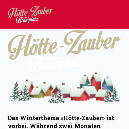
Z
u
m
I
n
h
a
l
t
s
p
r
i
Das Winterthema «Hötte-Zauber» ist
n
vorbei. Während zwei Monaten