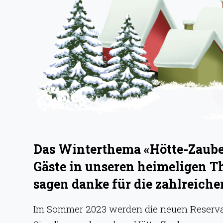
g
e
n
Das Winterthema «Hötte-Zauber
Gäste in unseren heimeligen T
sagen danke für die zahlreic
Im Sommer 2023 werden die neuen Reservati