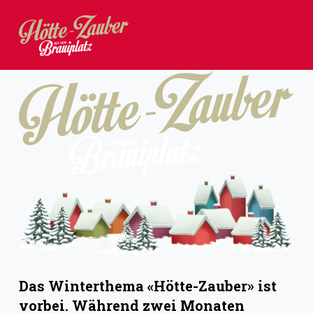
Z
u
m
I
n
h
a
l
t
s
p
r
i
Das Winterthema «Hötte-Zauber» ist
n
vorbei. Während zwei Monaten